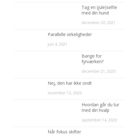
Tag en (jule)selfie
med din hund
december 20, 2021
Parallelle virkeligheder
juni 4, 2021
Bange for
fyrværkeri?
december 21, 2020
Nej, den har ikke ondt
november 12, 2020
Hvordan går du tur
med din hvalp
september 14, 2020
Når fokus skifter