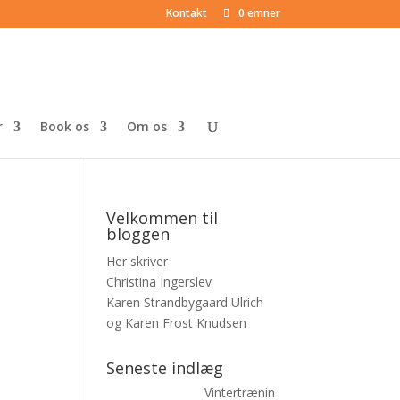
Kontakt
0 emner
r
Book os
Om os
Velkommen til
bloggen
Her skriver
Christina Ingerslev
Karen Strandbygaard Ulrich
og Karen Frost Knudsen
Seneste indlæg
Vintertrænin