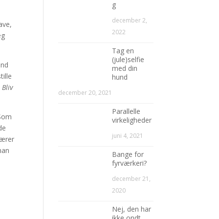
g
december 2,
ave,
2022
eg
Tag en
(jule)selfie
und
med din
ille
hund
e
Bliv
december 20, 2021
Parallelle
 Som
virkeligheder
de
juni 4, 2021
pærer
 man
Bange for
fyrværkeri?
december 21,
2020
Nej, den har
ikke ondt