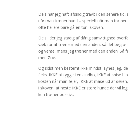
Dels har jeg haft afsindig travlt i den senere ti
når man træner hund – specielt når man træner me
ofte hellere bare gå en tur i skoven.
Dels lider jeg stadig af dårlig samvittighed ove
væk for at træne med den anden, så det begrænse
og vente, mens jeg træner med den anden. Så fa
med Zoe.
Og sidst men bestemt ikke mindst, synes jeg, der
f.eks. IKKE at tygge i ens indbo, IKKE at spise 
kosten når man fejer, IKKE at mase ud af døren,
i skoven, at heste IKKE er store hunde der vil l
kun træner positivt.