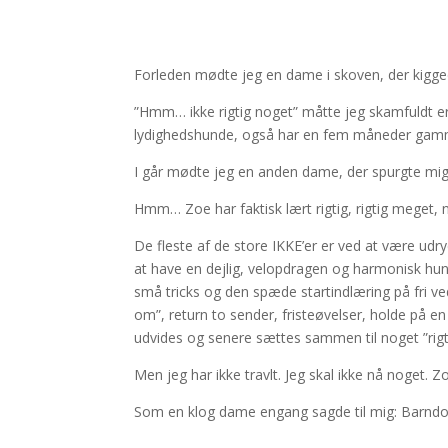
Forleden mødte jeg en dame i skoven, der kigge
”Hmm… ikke rigtig noget” måtte jeg skamfuldt erk
lydighedshunde, også har en fem måneder gamm
I går mødte jeg en anden dame, der spurgte mig
Hmm… Zoe har faktisk lært rigtig, rigtig meget, 
De fleste af de store IKKE’er er ved at være ud
at have en dejlig, velopdragen og harmonisk hund
små tricks og den spæde startindlæring på fri ve
om”, return to sender, fristeøvelser, holde på e
udvides og senere sættes sammen til noget ”rigti
Men jeg har ikke travlt. Jeg skal ikke nå noget. Z
Som en klog dame engang sagde til mig: Barndo