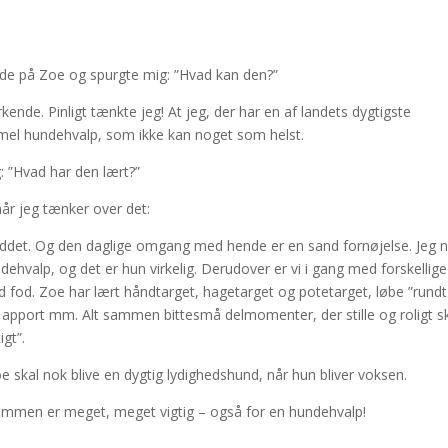
de på Zoe og spurgte mig: ”Hvad kan den?”
ende. Pinligt tænkte jeg! At jeg, der har en af landets dygtigste
el hundehvalp, som ikke kan noget som helst.
: ”Hvad har den lært?”
når jeg tænker over det:
ryddet. Og den daglige omgang med hende er en sand fornøjelse. Jeg 
ehvalp, og det er hun virkelig. Derudover er vi i gang med forskellige
d fod. Zoe har lært håndtarget, hagetarget og potetarget, løbe ”rundt
n apport mm. Alt sammen bittesmå delmomenter, der stille og roligt s
gt”.
oe skal nok blive en dygtig lydighedshund, når hun bliver voksen.
mmen er meget, meget vigtig – også for en hundehvalp!