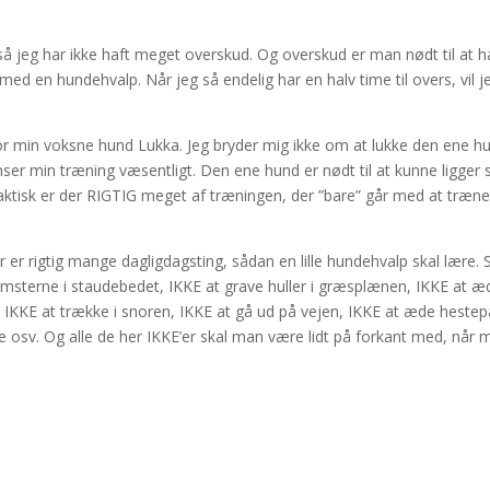
d, så jeg har ikke haft meget overskud. Og overskud er man nødt til at h
d en hundehvalp. Når jeg så endelig har en halv time til overs, vil j
rfor min voksne hund Lukka. Jeg bryder mig ikke om at lukke den ene h
r min træning væsentligt. Den ene hund er nødt til at kunne ligger st
ktisk er der RIGTIG meget af træningen, der ”bare” går med at træn
 er rigtig mange dagligdagsting, sådan en lille hundehvalp skal lære.
blomsterne i staudebedet, IKKE at grave huller i græsplænen, IKKE at æ
 IKKE at trække i snoren, IKKE at gå ud på vejen, IKKE at æde heste
ege osv. Og alle de her IKKE’er skal man være lidt på forkant med, når