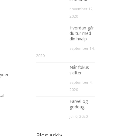
november 12,
2020
Hvordan går
du tur med
din hvalp
september 14,
2020
Når fokus
skifter
nyder
september 4,
2020
kal
Farvel og
goddag
juli 6, 2020
Blog arkiv