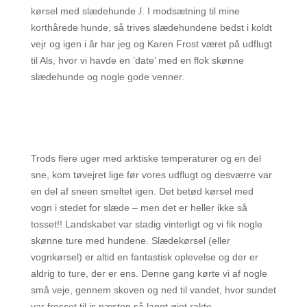
kørsel med slædehunde
. I modsætning til mine
J
korthårede hunde, så trives slædehundene bedst i koldt
vejr og igen i år har jeg og Karen Frost været på udflugt
til Als, hvor vi havde en ’date’ med en flok skønne
slædehunde og nogle gode venner.
Trods flere uger med arktiske temperaturer og en del
sne, kom tøvejret lige før vores udflugt og desværre var
en del af sneen smeltet igen. Det betød kørsel med
vogn i stedet for slæde – men det er heller ikke så
tosset!! Landskabet var stadig vinterligt og vi fik nogle
skønne ture med hundene. Slædekørsel (eller
vognkørsel) er altid en fantastisk oplevelse og der er
aldrig to ture, der er ens. Denne gang kørte vi af nogle
små veje, gennem skoven og ned til vandet, hvor sundet
var frosset til is næsten så langt øjet rakte.