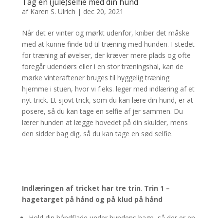
Tag en (jule)selfie med din hund
af
Karen S. Ulrich
|
dec 20, 2021
Når det er vinter og mørkt udenfor, kniber det måske
med at kunne finde tid til træning med hunden. I stedet
for træning af øvelser, der kræver mere plads og ofte
foregår udendørs eller i en stor træningshal, kan de
mørke vinteraftener bruges til hyggelig træning
hjemme i stuen, hvor vi f.eks. leger med indlæring af et
nyt trick. Et sjovt trick, som du kan lære din hund, er at
posere, så du kan tage en selfie af jer sammen. Du
lærer hunden at lægge hovedet på din skulder, mens
den sidder bag dig, så du kan tage en sød selfie.
Indlæringen af tricket har tre trin
.
Trin 1 –
hagetarget på hånd og på klud på hånd
Hold din håndflade under hundens hage, så der er en