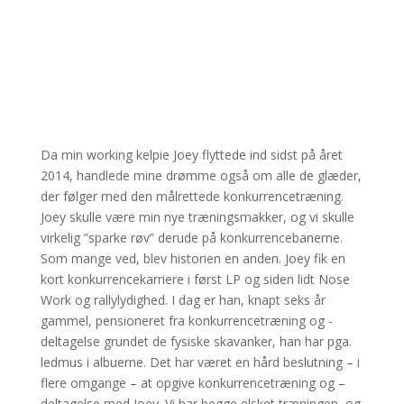
Da min working kelpie Joey flyttede ind sidst på året
2014, handlede mine drømme også om alle de glæder,
der følger med den målrettede konkurrencetræning.
Joey skulle være min nye træningsmakker, og vi skulle
virkelig ”sparke røv” derude på konkurrencebanerne.
Som mange ved, blev historien en anden. Joey fik en
kort konkurrencekarriere i først LP og siden lidt Nose
Work og rallylydighed. I dag er han, knapt seks år
gammel, pensioneret fra konkurrencetræning og -
deltagelse grundet de fysiske skavanker, han har pga.
ledmus i albuerne. Det har været en hård beslutning – i
flere omgange – at opgive konkurrencetræning og –
deltagelse med Joey. Vi har begge elsket træningen, og