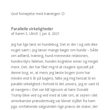
God fornøjelse med træningen 🙂
Parallelle virkeligheder
af
Karen S. Ulrich
|
jun 4, 2021
Jeg har lige læst en hundebog. Det er der i sig selv ikke
noget sært i. Jeg læser mange bøger om hunde – både
om adfærd, træning, hund-menneske relationen,
hundes/dyrs følelser, hundes kognitive evner og meget
mere. Det, der har fået mig til at reagere specielt på
denne bog, er, at mens jeg læste bogen (som har
mindre end ti år på bagen), følte jeg mig hensat til en
parallel virkelighed i forhold til det univers, jeg er vant til
at navigere i. Det var lidt ligesom at høre Donald
Trump blive ved og ved med at tale om, at sejren i det
amerikanske præsidentvalg var blevet stjålet fra ham
pga. omfattende valgsvindel i lige præcis de stater, der