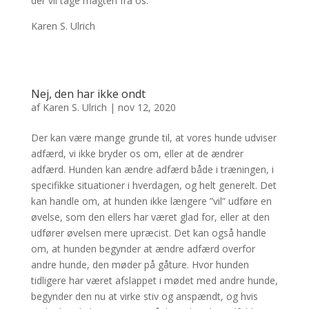
der vil tage magten fra os.
Karen S. Ulrich
Nej, den har ikke ondt
af
Karen S. Ulrich
|
nov 12, 2020
Der kan være mange grunde til, at vores hunde udviser
adfærd, vi ikke bryder os om, eller at de ændrer
adfærd. Hunden kan ændre adfærd både i træningen, i
specifikke situationer i hverdagen, og helt generelt. Det
kan handle om, at hunden ikke længere ”vil” udføre en
øvelse, som den ellers har været glad for, eller at den
udfører øvelsen mere upræcist. Det kan også handle
om, at hunden begynder at ændre adfærd overfor
andre hunde, den møder på gåture. Hvor hunden
tidligere har været afslappet i mødet med andre hunde,
begynder den nu at virke stiv og anspændt, og hvis