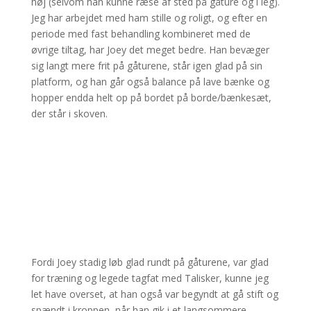
høj (selvom han kunne ræse af sted på gåture og i leg).
Jeg har arbejdet med ham stille og roligt, og efter en
periode med fast behandling kombineret med de
øvrige tiltag, har Joey det meget bedre. Han bevæger
sig langt mere frit på gåturene, står igen glad på sin
platform, og han går også balance på lave bænke og
hopper endda helt op på bordet på borde/bænkesæt,
der står i skoven.
Fordi Joey stadig løb glad rundt på gåturene, var glad
for træning og legede tagfat med Talisker, kunne jeg
let have overset, at han også var begyndt at gå stift og
spændt i kroppen, når han gik i et langsommere