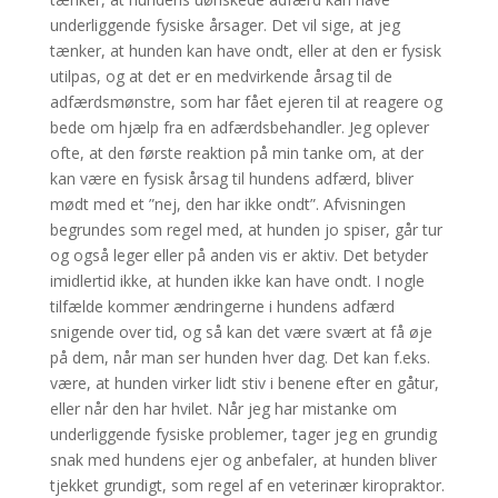
underliggende fysiske årsager. Det vil sige, at jeg
tænker, at hunden kan have ondt, eller at den er fysisk
utilpas, og at det er en medvirkende årsag til de
adfærdsmønstre, som har fået ejeren til at reagere og
bede om hjælp fra en adfærdsbehandler. Jeg oplever
ofte, at den første reaktion på min tanke om, at der
kan være en fysisk årsag til hundens adfærd, bliver
mødt med et ”nej, den har ikke ondt”. Afvisningen
begrundes som regel med, at hunden jo spiser, går tur
og også leger eller på anden vis er aktiv. Det betyder
imidlertid ikke, at hunden ikke kan have ondt. I nogle
tilfælde kommer ændringerne i hundens adfærd
snigende over tid, og så kan det være svært at få øje
på dem, når man ser hunden hver dag. Det kan f.eks.
være, at hunden virker lidt stiv i benene efter en gåtur,
eller når den har hvilet. Når jeg har mistanke om
underliggende fysiske problemer, tager jeg en grundig
snak med hundens ejer og anbefaler, at hunden bliver
tjekket grundigt, som regel af en veterinær kiropraktor.