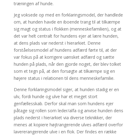
træningen af hunde.
Jeg voksede op med en forklaringsmodel, der handlede
om, at hunden havde en iboende trang til at tilkæmpe
sig magt og status i flokken (menneskefamilien), og at
det var helt centralt for hundens ejer at lære hunden,
at dens plads var nederst i hierarkiet. Denne
forståelsesmodel af hundens adfærd førte til, at der
var fokus på at korrigere uønsket adfærd og sætte
hunden på plads, når den gjorde noget, der blev tolket
som et tegn på, at den forsøgte at tilkæmpe sig en
højere status i relationen til dens menneskefamilie.
Denne forklaringsmodel siger, at hunden stadig er en
ulv, fordi hunde og ulve har et meget stort
genfællesskab. Derfor skal man som hundens ejer
påtage sig rollen som leder/alfa og anvise hunden dens
plads nederst i hierarkiet via diverse teknikker, der
menes at kopiere højtrangerende ulves adfærd overfor
lavererangerende ulve i en flok. Der findes en række