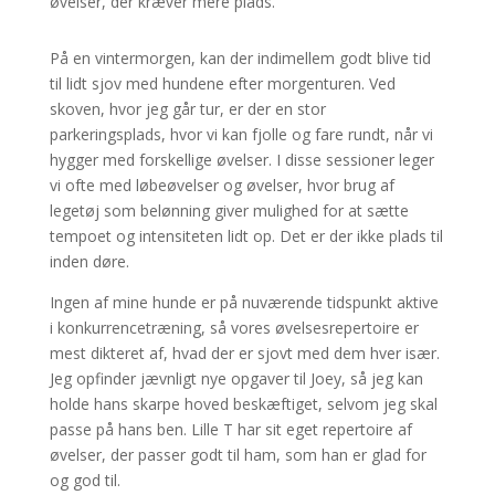
øvelser, der kræver mere plads.
På en vintermorgen, kan der indimellem godt blive tid
til lidt sjov med hundene efter morgenturen. Ved
skoven, hvor jeg går tur, er der en stor
parkeringsplads, hvor vi kan fjolle og fare rundt, når vi
hygger med forskellige øvelser. I disse sessioner leger
vi ofte med løbeøvelser og øvelser, hvor brug af
legetøj som belønning giver mulighed for at sætte
tempoet og intensiteten lidt op. Det er der ikke plads til
inden døre.
Ingen af mine hunde er på nuværende tidspunkt aktive
i konkurrencetræning, så vores øvelsesrepertoire er
mest dikteret af, hvad der er sjovt med dem hver især.
Jeg opfinder jævnligt nye opgaver til Joey, så jeg kan
holde hans skarpe hoved beskæftiget, selvom jeg skal
passe på hans ben. Lille T har sit eget repertoire af
øvelser, der passer godt til ham, som han er glad for
og god til.