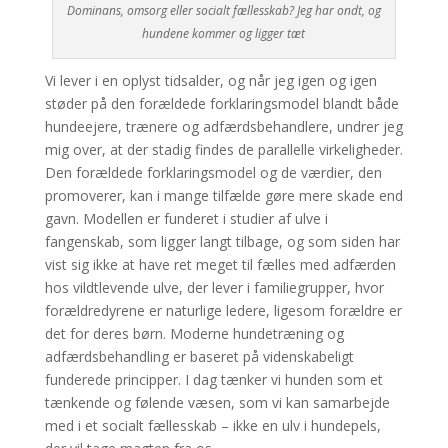
Dominans, omsorg eller socialt fællesskab? Jeg har ondt, og
hundene kommer og ligger tæt
Vi lever i en oplyst tidsalder, og når jeg igen og igen
støder på den forældede forklaringsmodel blandt både
hundeejere, trænere og adfærdsbehandlere, undrer jeg
mig over, at der stadig findes de parallelle virkeligheder.
Den forældede forklaringsmodel og de værdier, den
promoverer, kan i mange tilfælde gøre mere skade end
gavn. Modellen er funderet i studier af ulve i
fangenskab, som ligger langt tilbage, og som siden har
vist sig ikke at have ret meget til fælles med adfærden
hos vildtlevende ulve, der lever i familiegrupper, hvor
forældredyrene er naturlige ledere, ligesom forældre er
det for deres børn. Moderne hundetræning og
adfærdsbehandling er baseret på videnskabeligt
funderede principper. I dag tænker vi hunden som et
tænkende og følende væsen, som vi kan samarbejde
med i et socialt fællesskab – ikke en ulv i hundepels,