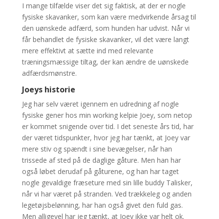
I mange tilfælde viser det sig faktisk, at der er nogle
fysiske skavanker, som kan være medvirkende årsag til
den uønskede adfærd, som hunden har udvist. Når vi
får behandlet de fysiske skavanker, vil det være langt
mere effektivt at sætte ind med relevante
træningsmæssige tiltag, der kan ændre de uønskede
adfærdsmønstre.
Joeys historie
Jeg har selv været igennem en udredning af nogle
fysiske gener hos min working kelpie Joey, som netop
er kommet snigende over tid. I det seneste års tid, har
der været tidspunkter, hvor jeg har tænkt, at Joey var
mere stiv og spændt i sine bevægelser, når han
trissede af sted på de daglige gåture. Men han har
også løbet derudaf på gåturene, og han har taget
nogle gevaldige fræseture med sin lille buddy Talisker,
når vi har været på stranden. Ved trækkeleg og anden
legetøjsbelønning, har han også givet den fuld gas.
Men alligevel har jeg tænkt, at Joey ikke var helt ok.