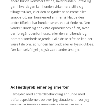
andre hunde kommer tæt på, laver hunden udfald og
gør. I hverdagen kan hunden virke mere stille og
tilbagetrukket, eller den begynder at brumme eller
snappe ud, når familiemedlemmer vil klappe den. I
andre tilfælde har hunden svært ved at finde ro. Den
vandrer rundt og er ekstra opmærksom på alt, hvad
der foregår udenfor huset, eller den er pibende og
opmærksomhedssøgende. I alle disse tilfælde kan der
være tale om, at hunden har ondt eller er fysisk utilpas.
Der kan selvfølgelig også være andre årsager.
Adfærdsproblemer og smerter
I arbejdet med adfærdsbehandling af hunde med
adfærdsproblemer, oplever jeg situationer, hvor jeg
tænker, at hundens uønskede adfærd kan have