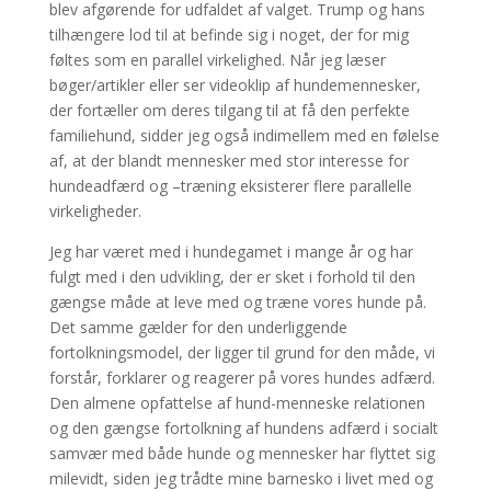
blev afgørende for udfaldet af valget. Trump og hans
tilhængere lod til at befinde sig i noget, der for mig
føltes som en parallel virkelighed. Når jeg læser
bøger/artikler eller ser videoklip af hundemennesker,
der fortæller om deres tilgang til at få den perfekte
familiehund, sidder jeg også indimellem med en følelse
af, at der blandt mennesker med stor interesse for
hundeadfærd og –træning eksisterer flere parallelle
virkeligheder.
Jeg har været med i hundegamet i mange år og har
fulgt med i den udvikling, der er sket i forhold til den
gængse måde at leve med og træne vores hunde på.
Det samme gælder for den underliggende
fortolkningsmodel, der ligger til grund for den måde, vi
forstår, forklarer og reagerer på vores hundes adfærd.
Den almene opfattelse af hund-menneske relationen
og den gængse fortolkning af hundens adfærd i socialt
samvær med både hunde og mennesker har flyttet sig
milevidt, siden jeg trådte mine barnesko i livet med og