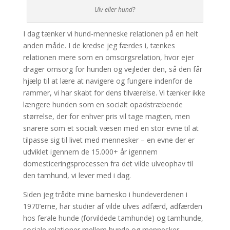
Ulv eller hund?
I dag tænker vi hund-menneske relationen på en helt
anden måde. I de kredse jeg færdes i, tænkes
relationen mere som en omsorgsrelation, hvor ejer
drager omsorg for hunden og vejleder den, så den får
hjælp til at lære at navigere og fungere indenfor de
rammer, vi har skabt for dens tilværelse. Vi tænker ikke
længere hunden som en socialt opadstræbende
størrelse, der for enhver pris vil tage magten, men
snarere som et socialt væsen med en stor evne til at
tilpasse sig til livet med mennesker – en evne der er
udviklet igennem de 15.000+ år igennem
domesticeringsprocessen fra det vilde ulveophav til
den tamhund, vi lever med i dag.
Siden jeg trådte mine barnesko i hundeverdenen i
1970’erne, har studier af vilde ulves adfærd, adfærden
hos ferale hunde (forvildede tamhunde) og tamhunde,
sociale relationer mellem hunde og mennesker,