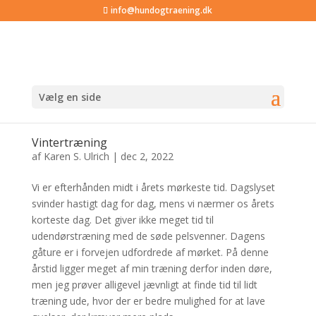
info@hundogtraening.dk
Vælg en side
Vintertræning
af
Karen S. Ulrich
|
dec 2, 2022
Vi er efterhånden midt i årets mørkeste tid. Dagslyset
svinder hastigt dag for dag, mens vi nærmer os årets
korteste dag. Det giver ikke meget tid til
udendørstræning med de søde pelsvenner. Dagens
gåture er i forvejen udfordrede af mørket. På denne
årstid ligger meget af min træning derfor inden døre,
men jeg prøver alligevel jævnligt at finde tid til lidt
træning ude, hvor der er bedre mulighed for at lave