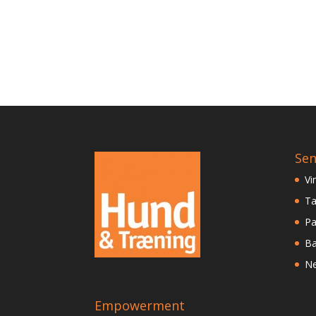
Sen
Vi
Ta
Pa
Ba
Ne
Empowerment