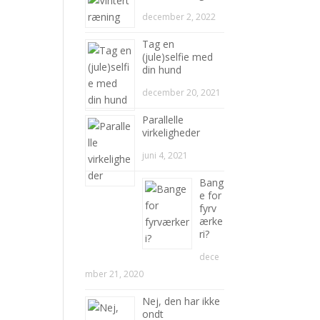
december 2, 2022
Tag en
(jule)selfie med
din hund
december 20, 2021
Parallelle
virkeligheder
juni 4, 2021
Bang
e for
fyrv
ærke
ri?
dece
mber 21, 2020
Nej, den har ikke
ondt