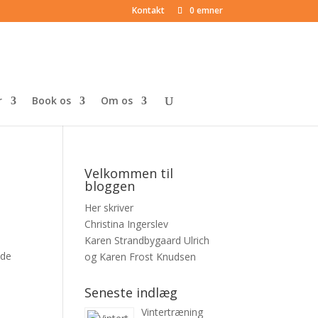
Kontakt
0 emner
r
Book os
Om os
Velkommen til
bloggen
Her skriver
Christina Ingerslev
Karen Strandbygaard Ulrich
vde
og Karen Frost Knudsen
…
Seneste indlæg
Vintertræning