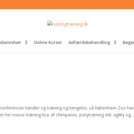
dannelser
Online Kurser
Adfærdsbehandling
Bøge
Konferencen handler og træning og berigelse, så København Zoo ha
en hel masse træning bl.a. af chimpanse, ponytræning inkl. agility og