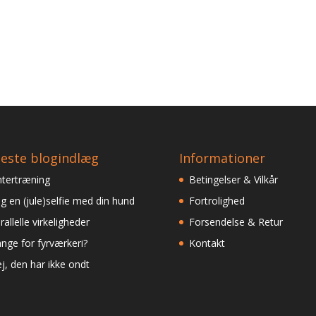
este blogindlæg
Informationer
ntertræning
Betingelser & Vilkår
g en (jule)selfie med din hund
Fortrolighed
rallelle virkeligheder
Forsendelse & Retur
nge for fyrværkeri?
Kontakt
j, den har ikke ondt