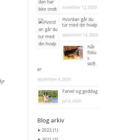
november 12, 2020
Hvordan går du
tur med din hvalp
september 14, 2020
Når
foku
s
skift
er
september 4, 2020
dyr
Farvel og goddag
juli 6, 2020
Blog arkiv
►
2022 (1)
►
2021 (2)