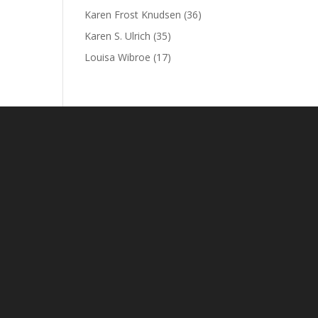
Karen Frost Knudsen
(36)
Karen S. Ulrich
(35)
Louisa Wibroe
(17)