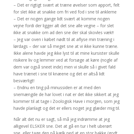
– Det er rigtigt svært at træne øvelser som apport, felt
for slet ikke at snakke om fri ved fod i sne til anklerne
– Det er nogen gange lidt svært at komme nogen
vejne fordi der ligger alt det sne alle vegne – for slet
ikke at snakke om ad den sne der skal skovles væk!!
– Jeg var oven i købet nødt til at aflyse min træning i
lørdags – der var så meget sne at vi ikke kunne træne.
Ikke alene havde jeg ikke lyst til at mine kursister skulle
risikere liv og lemmer ved at forsøge at køre (nogle af
dem var også sneet inde) men vi skulle så i givet fald
have trænet i sne til knæene og det er altså lidt
besværligt!
– Endnu en ting på minussiden er at med den
snemængde de har lovet i nat er det ikke sikkert at jeg
kommer til at tage i Zoologisk Have i morgen, som jeg
havde planlagt og det er ellers noget jeg glæder mig til.
Når alt det nu er sagt, så må jeg indrømme at jeg
alligevel ELSKER sne. Det at gå en tur i helt uberørt
sne, eller tage den på kælk ned at en stor bakke (godt