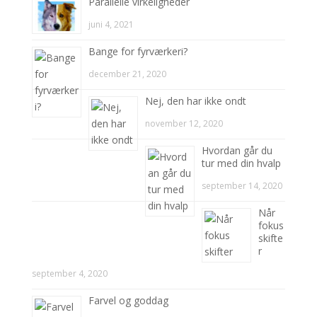
Parallelle virkeligheder
juni 4, 2021
Bange for fyrværkeri?
december 21, 2020
Nej, den har ikke ondt
november 12, 2020
Hvordan går du
tur med din hvalp
september 14, 2020
Når
fokus
skifte
r
september 4, 2020
Farvel og goddag