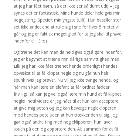
at jeg har fået børn, så det ikke ser så dumt ud!) – jeg
synes det er fantastisk. Mine hunde deler heldigvis min
begejstring. Specielt min yngste (Lilli). Hun bestiller stor
set ikke andet end at rulle sig i sne for hver 5 meter vi
går og jeg er faktisk meget glad for at jeg skal til prøve
indenfor d. 13 :o)
Og træne det kan man da heldigvis også gøre indenfor.
Jeg er begyndt at træne min dårlige samvittighed med
Lilli. Jeg har ikke fået trænet hende ordenligt i hendes
opvækst til at få klippet negle og nu går hun helt i
spunk hvis jeg prøver. Nu vil jeg ikke tvinge hende, og
når man kan lære en elefant at får ordnet fødder
frivilligt, så kan jeg vel også lære min hund at få klippet
negle! Indtil videre er jeg nået til at hun kan acceptere
at give mig poten og jeg kan bevæge negleklipperen
mod hendes pote uden at hun trækker den til sig. Jeg
gør også andre ting med negleklipperen, hun laver
touch på den og apportere den. Alt sammen for at få
hende til at danne en positiv association til den. Det er