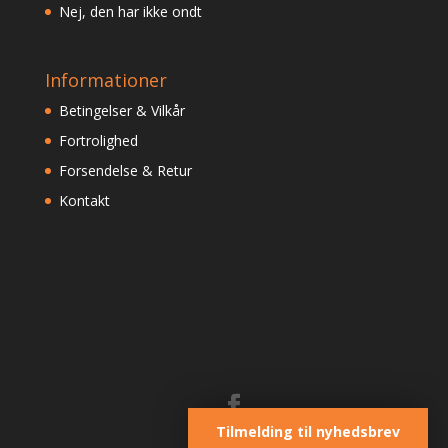
Nej, den har ikke ondt
Informationer
Betingelser & Vilkår
Fortrolighed
Forsendelse & Retur
Kontakt
Tilmelding til nyhedsbrev
Designet af
Elegant Themes
| Støttet af
WordPress