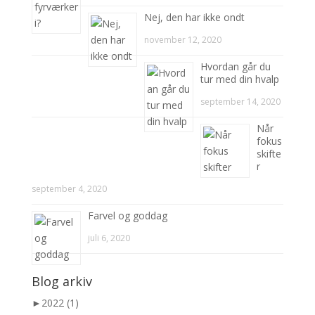
Nej, den har ikke ondt
november 12, 2020
Hvordan går du
tur med din hvalp
september 14, 2020
Når
fokus
skifte
r
september 4, 2020
Farvel og goddag
juli 6, 2020
Blog arkiv
►
2022 (1)