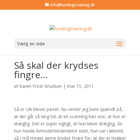
info@hundogtraening.dk
Vælg en side
Så skal der krydses
fingre…
af
Karen Frost Knudsen
|
mar 15, 2011
Så er Lilli blevet parret. Nu venter jeg bare spændt på,
at der går så lang tid, at en scanning kan vise, at hun er
drægtig. Det er super vigtigt, at hun bliver drægtig, da
hun havde livmoderbetændelse sidst, hun var i løbetid,
så I må meget gerne krydse fingre for, at der er hvalpe!