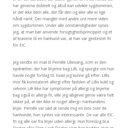
har generne dobbelt og altså kan udvikle sygdommen,
er det ikke dem alle, der får den og ikke alle er lige
hårdt ramt. Der mangler med andre ord mere viden
om sygdommen. Under alle omstændigheder synes
jeg, at man bør anvende forsigtighedsprincippet og et
af kravene til en hanhund var, at han var gentestet fri
for EIC.
Jeg sendte en mail til Pernille Lillevang, som er den
opdrætter, der har linjerne bag Lilli, og spurgte om hun
havde nogle forslag til, hvad jeg kunne gå efter. Lillis
mor fik konstateret allergi efter fødslen af Lillis kuld og
selvom Lilli ikke har symptomer på allergi og linjerne
bag også er allergi-fri, ville jeg alligevel gerne være helt
sikker på, at der ikke er noget allergi i hanhundens
linjer. Pernille var sød at sende mig en liste over de
hanhunde, hun syntes var interessante. De var alle EIC-
fri og alle var fra linjer uden allergi. Hun foreslog bl.a.
Dexter eller Glen Loch Dexter som han hedder. Han er