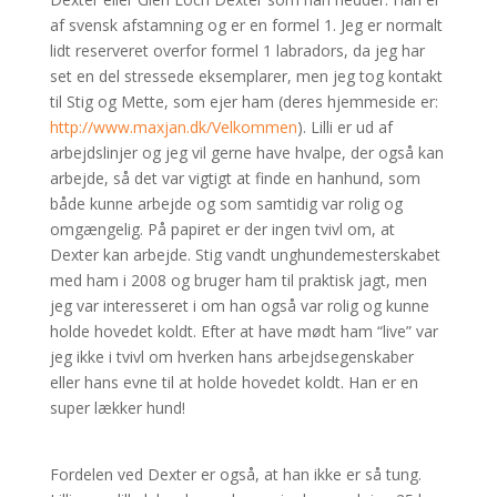
af svensk afstamning og er en formel 1. Jeg er normalt
lidt reserveret overfor formel 1 labradors, da jeg har
set en del stressede eksemplarer, men jeg tog kontakt
til Stig og Mette, som ejer ham (deres hjemmeside er:
http://www.maxjan.dk/Velkommen
). Lilli er ud af
arbejdslinjer og jeg vil gerne have hvalpe, der også kan
arbejde, så det var vigtigt at finde en hanhund, som
både kunne arbejde og som samtidig var rolig og
omgængelig. På papiret er der ingen tvivl om, at
Dexter kan arbejde. Stig vandt unghundemesterskabet
med ham i 2008 og bruger ham til praktisk jagt, men
jeg var interesseret i om han også var rolig og kunne
holde hovedet koldt. Efter at have mødt ham “live” var
jeg ikke i tvivl om hverken hans arbejdsegenskaber
eller hans evne til at holde hovedet koldt. Han er en
super lækker hund!
Fordelen ved Dexter er også, at han ikke er så tung.