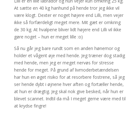
Lilli er en lille labrador og hun vejer kun omkring 25 kg.
At sætte en 40 kg hanhund på hende tror jeg ikke vil
være klogt. Dexter er noget højere end Lilli, men vejer
ikke så forfærdeligt meget mere. Mit gæt er omkring
de 30 kg. At hvalpene bliver lidt højere end Lilli vil ikke
gøre noget – hun er meget lille :o)
Så nu går jeg bare rundt som en anden hønemor og
holder et vågent øje med hende. Jeg træner dog stadig
med hende, men jeg er meget nervøs for stresse
hende for meget. På grund af livmoderbetændelsen
har hun en øget risiko for at resorbere fostrene, så jeg
ser hende dybt i øjnene hver aften og fortæller hende,
at hun er drægtig. Jeg skal nok give besked, når hun er
blevet scannet. Indtil da må I meget gerne være med til
at krydse fingre!