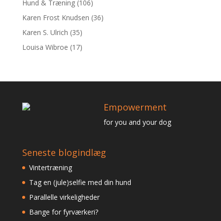
Hund & Træning
(106)
Karen Frost Knudsen
(36)
Karen S. Ulrich
(35)
Louisa Wibroe
(17)
Empowerment
for you and your dog
Seneste blogindlæg
Vintertræning
Tag en (jule)selfie med din hund
Parallelle virkeligheder
Bange for fyrværkeri?