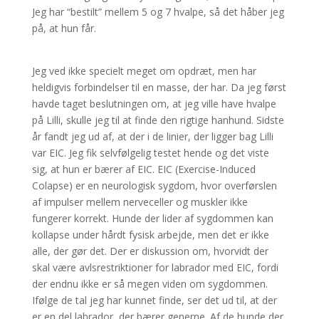
Jeg har “bestilt” mellem 5 og 7 hvalpe, så det håber jeg
på, at hun får.
Jeg ved ikke specielt meget om opdræt, men har
heldigvis forbindelser til en masse, der har. Da jeg først
havde taget beslutningen om, at jeg ville have hvalpe
på Lilli, skulle jeg til at finde den rigtige hanhund. Sidste
år fandt jeg ud af, at der i de linier, der ligger bag Lilli
var EIC. Jeg fik selvfølgelig testet hende og det viste
sig, at hun er bærer af EIC. EIC (Exercise-Induced
Colapse) er en neurologisk sygdom, hvor overførslen
af impulser mellem nerveceller og muskler ikke
fungerer korrekt. Hunde der lider af sygdommen kan
kollapse under hårdt fysisk arbejde, men det er ikke
alle, der gør det. Der er diskussion om, hvorvidt der
skal være avlsrestriktioner for labrador med EIC, fordi
der endnu ikke er så megen viden om sygdommen.
Ifølge de tal jeg har kunnet finde, ser det ud til, at der
er en del labrador, der bærer generne. Af de hunde der