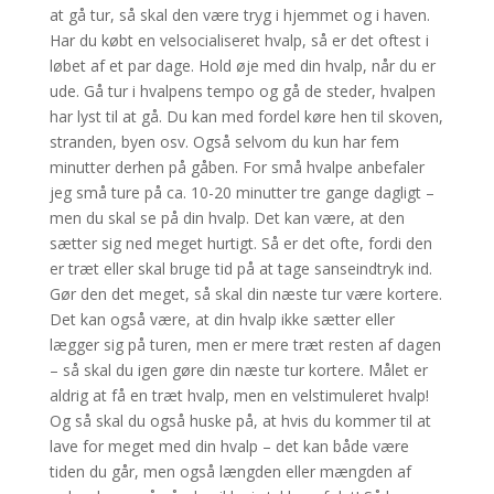
at gå tur, så skal den være tryg i hjemmet og i haven.
Har du købt en velsocialiseret hvalp, så er det oftest i
løbet af et par dage. Hold øje med din hvalp, når du er
ude. Gå tur i hvalpens tempo og gå de steder, hvalpen
har lyst til at gå. Du kan med fordel køre hen til skoven,
stranden, byen osv. Også selvom du kun har fem
minutter derhen på gåben. For små hvalpe anbefaler
jeg små ture på ca. 10-20 minutter tre gange dagligt –
men du skal se på din hvalp. Det kan være, at den
sætter sig ned meget hurtigt. Så er det ofte, fordi den
er træt eller skal bruge tid på at tage sanseindtryk ind.
Gør den det meget, så skal din næste tur være kortere.
Det kan også være, at din hvalp ikke sætter eller
lægger sig på turen, men er mere træt resten af dagen
– så skal du igen gøre din næste tur kortere. Målet er
aldrig at få en træt hvalp, men en velstimuleret hvalp!
Og så skal du også huske på, at hvis du kommer til at
lave for meget med din hvalp – det kan både være
tiden du går, men også længden eller mængden af