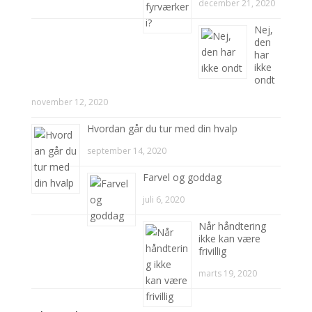
december 21, 2020
Nej,
den
har
ikke
ondt
november 12, 2020
Hvordan går du tur med din hvalp
september 14, 2020
Farvel og goddag
juli 6, 2020
Når håndtering
ikke kan være
frivillig
marts 19, 2020