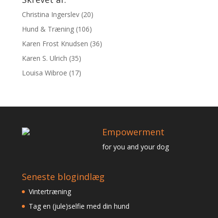
Christina Ingerslev
(20)
Hund & Træning
(106)
Karen Frost Knudsen
(36)
Karen S. Ulrich
(35)
Louisa Wibroe
(17)
Empowerment
for you and your dog
Seneste blogindlæg
Vintertræning
Tag en (jule)selfie med din hund