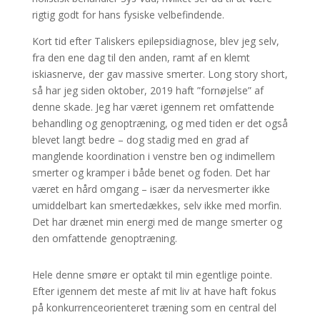
rigtig godt for hans fysiske velbefindende.
Kort tid efter Taliskers epilepsidiagnose, blev jeg selv,
fra den ene dag til den anden, ramt af en klemt
iskiasnerve, der gav massive smerter. Long story short,
så har jeg siden oktober, 2019 haft ”fornøjelse” af
denne skade. Jeg har været igennem ret omfattende
behandling og genoptræning, og med tiden er det også
blevet langt bedre – dog stadig med en grad af
manglende koordination i venstre ben og indimellem
smerter og kramper i både benet og foden. Det har
været en hård omgang – især da nervesmerter ikke
umiddelbart kan smertedækkes, selv ikke med morfin.
Det har drænet min energi med de mange smerter og
den omfattende genoptræning.
Hele denne smøre er optakt til min egentlige pointe.
Efter igennem det meste af mit liv at have haft fokus
på konkurrenceorienteret træning som en central del