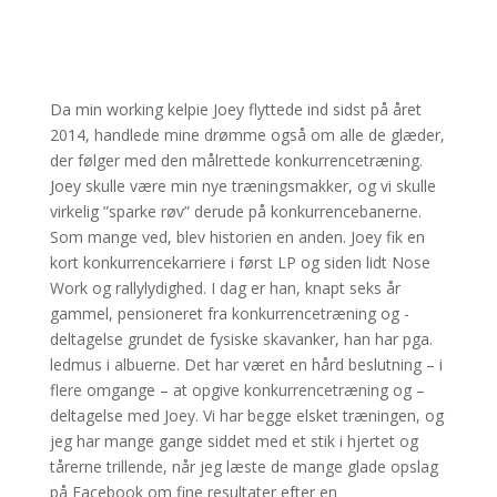
Da min working kelpie Joey flyttede ind sidst på året
2014, handlede mine drømme også om alle de glæder,
der følger med den målrettede konkurrencetræning.
Joey skulle være min nye træningsmakker, og vi skulle
virkelig ”sparke røv” derude på konkurrencebanerne.
Som mange ved, blev historien en anden. Joey fik en
kort konkurrencekarriere i først LP og siden lidt Nose
Work og rallylydighed. I dag er han, knapt seks år
gammel, pensioneret fra konkurrencetræning og -
deltagelse grundet de fysiske skavanker, han har pga.
ledmus i albuerne. Det har været en hård beslutning – i
flere omgange – at opgive konkurrencetræning og –
deltagelse med Joey. Vi har begge elsket træningen, og
jeg har mange gange siddet med et stik i hjertet og
tårerne trillende, når jeg læste de mange glade opslag
på Facebook om fine resultater efter en