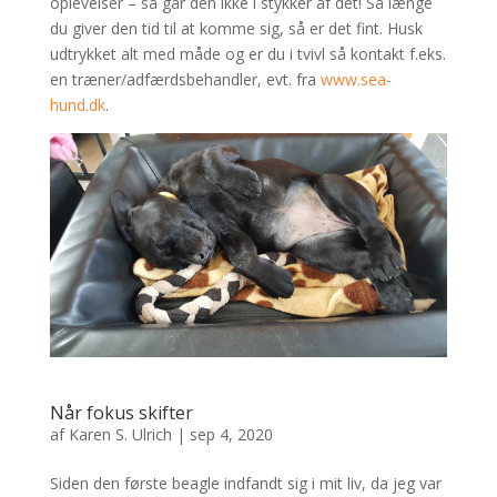
oplevelser – så går den ikke i stykker af det! Så længe
du giver den tid til at komme sig, så er det fint. Husk
udtrykket alt med måde og er du i tvivl så kontakt f.eks.
en træner/adfærdsbehandler, evt. fra
www.sea-
hund.dk
.
Når fokus skifter
af
Karen S. Ulrich
|
sep 4, 2020
Siden den første beagle indfandt sig i mit liv, da jeg var