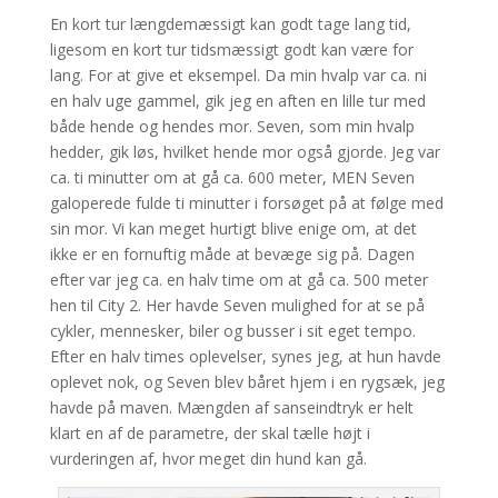
En kort tur længdemæssigt kan godt tage lang tid,
ligesom en kort tur tidsmæssigt godt kan være for
lang. For at give et eksempel. Da min hvalp var ca. ni
en halv uge gammel, gik jeg en aften en lille tur med
både hende og hendes mor. Seven, som min hvalp
hedder, gik løs, hvilket hende mor også gjorde. Jeg var
ca. ti minutter om at gå ca. 600 meter, MEN Seven
galoperede fulde ti minutter i forsøget på at følge med
sin mor. Vi kan meget hurtigt blive enige om, at det
ikke er en fornuftig måde at bevæge sig på. Dagen
efter var jeg ca. en halv time om at gå ca. 500 meter
hen til City 2. Her havde Seven mulighed for at se på
cykler, mennesker, biler og busser i sit eget tempo.
Efter en halv times oplevelser, synes jeg, at hun havde
oplevet nok, og Seven blev båret hjem i en rygsæk, jeg
havde på maven. Mængden af sanseindtryk er helt
klart en af de parametre, der skal tælle højt i
vurderingen af, hvor meget din hund kan gå.