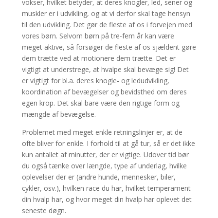
vokser, hvilket betyder, at deres knogler, led, sener og
muskler er i udvikling, og at vi derfor skal tage hensyn
til den udvikling. Det gør de fleste af os i forvejen med
vores børn. Selvom børn på tre-fem år kan være
meget aktive, så forsøger de fleste af os sjældent gøre
dem trætte ved at motionere dem trætte. Det er
vigtigt at understrege, at hvalpe skal bevæge sig! Det
er vigtigt for bl.a. deres knogle- og ledudvikling,
koordination af bevægelser og bevidsthed om deres
egen krop. Det skal bare være den rigtige form og
mængde af bevægelse.
Problemet med meget enkle retningslinjer er, at de
ofte bliver for enkle. I forhold til at gå tur, så er det ikke
kun antallet af minutter, der er vigtige. Udover tid bør
du også tænke over længde, type af underlag, hvilke
oplevelser der er (andre hunde, mennesker, biler,
cykler, osv.), hvilken race du har, hvilket temperament
din hvalp har, og hvor meget din hvalp har oplevet det
seneste døgn.