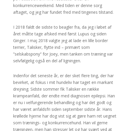
konkurrenceweekend. Med tiden er denne sorg
aftaget, og jeg har fundet fred med tingenes tilstand.
I 2018 faldt de sidste to beagler fra, da jeg i løbet af
året måtte tage afsked med først Lupus og siden
Ginger. I maj 2018 valgte jeg at lade en lille border
terrier, Talisker, flytte ind – primært som
”selskabspony” for Joey, men tanken om træning var
selvfølgelig også en del af ligningen.
Indenfor det seneste år, er der sket flere ting, der har
bevirket, at fokus i mit hundeliv har taget en markant
drejning. Sidste sommer fik Talisker en række
krampeanfald, der endte med diagnosen epilepsi. Han
er nu i velfungerende behandling og har det godt og
har været anfaldsfri siden september sidste år. Hans
krøllede hjerne har dog vist sig at gøre ham ret uegnet
som trænings- og konkurrencehund. Han vil gerne
træningen, men han stresser let og har svært ved at