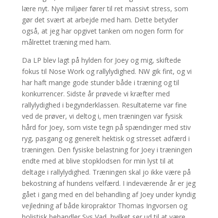
lære nyt. Nye miljøer fører til ret massivt stress, som
gør det svært at arbejde med ham. Dette betyder
også, at jeg har opgivet tanken om nogen form for
målrettet træning med ham.
Da LP blev lagt på hylden for Joey og mig, skiftede
fokus til Nose Work og rallylydighed. NW gik fint, og vi
har haft mange gode stunder både i træning og til
konkurrencer. Sidste år prøvede vi kræfter med
rallylydighed i begynderklassen. Resultaterne var fine
ved de prøver, vi deltog i, men træningen var fysisk
hård for Joey, som viste tegn på spændinger med stiv
ryg, pasgang og generelt hektisk og stresset adfærd i
træningen. Den fysiske belastning for Joey i træningen
endte med at blive stopklodsen for min lyst til at
deltage i rallylydighed. Træningen skal jo ikke være på
bekostning af hundens velfærd. I indeværende år er jeg
gået i gang med en del behandling af Joey under kyndig
vejledning af både kiropraktor Thomas Ingvorsen og
holistisk behandler Sys Vad, hvilket ser ud til at være