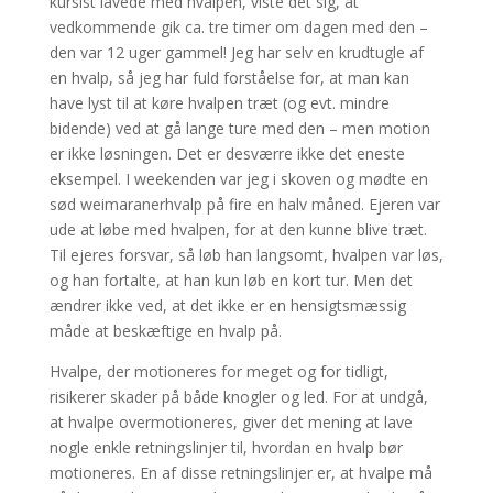
kursist lavede med hvalpen, viste det sig, at
vedkommende gik ca. tre timer om dagen med den –
den var 12 uger gammel! Jeg har selv en krudtugle af
en hvalp, så jeg har fuld forståelse for, at man kan
have lyst til at køre hvalpen træt (og evt. mindre
bidende) ved at gå lange ture med den – men motion
er ikke løsningen. Det er desværre ikke det eneste
eksempel. I weekenden var jeg i skoven og mødte en
sød weimaranerhvalp på fire en halv måned. Ejeren var
ude at løbe med hvalpen, for at den kunne blive træt.
Til ejeres forsvar, så løb han langsomt, hvalpen var løs,
og han fortalte, at han kun løb en kort tur. Men det
ændrer ikke ved, at det ikke er en hensigtsmæssig
måde at beskæftige en hvalp på.
Hvalpe, der motioneres for meget og for tidligt,
risikerer skader på både knogler og led. For at undgå,
at hvalpe overmotioneres, giver det mening at lave
nogle enkle retningslinjer til, hvordan en hvalp bør
motioneres. En af disse retningslinjer er, at hvalpe må