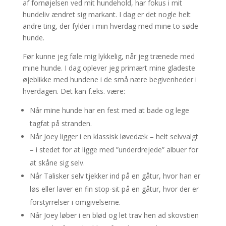
af fornøjelsen ved mit hundehold, har fokus i mit
hundeliv ændret sig markant. I dag er det nogle helt
andre ting, der fylder i min hverdag med mine to søde
hunde.
Før kunne jeg føle mig lykkelig, når jeg trænede med
mine hunde. I dag oplever jeg primært mine gladeste
øjeblikke med hundene i de små nære begivenheder i
hverdagen. Det kan f.eks. være:
Når mine hunde har en fest med at bade og lege
tagfat på stranden.
Når Joey ligger i en klassisk løvedæk – helt selvvalgt
– i stedet for at ligge med ”underdrejede” albuer for
at skåne sig selv.
Når Talisker selv tjekker ind på en gåtur, hvor han er
løs eller laver en fin stop-sit på en gåtur, hvor der er
forstyrrelser i omgivelserne.
Når Joey løber i en blød og let trav hen ad skovstien