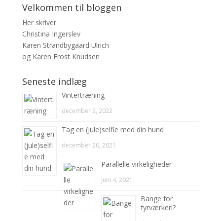
Velkommen til bloggen
Her skriver
Christina Ingerslev
Karen Strandbygaard Ulrich
og Karen Frost Knudsen
Seneste indlæg
Vintertræning
december 2, 2022
Tag en (jule)selfie med din hund
december 20, 2021
Parallelle virkeligheder
juni 4, 2021
Bange for
fyrværkeri?