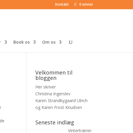
Kontakt
0 emner
r
Book os
Om os
Velkommen til
bloggen
Her skriver
Christina Ingerslev
Karen Strandbygaard Ulrich
m
og Karen Frost Knudsen
ede
Seneste indlæg
Vintertrænin