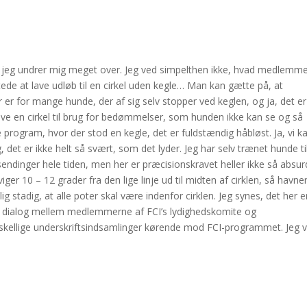
m jeg undrer mig meget over. Jeg ved simpelthen ikke, hvad medlemm
tede at lave udløb til en cirkel uden kegle… Man kan gætte på, at
 er for mange hunde, der af sig selv stopper ved keglen, og ja, det er
ve en cirkel til brug for bedømmelser, som hunden ikke kan se og så
rogram, hvor der stod en kegle, det er fuldstændig håbløst. Ja, vi k
, det er ikke helt så svært, som det lyder. Jeg har selv trænet hunde ti
endinger hele tiden, men her er præcisionskravet heller ikke så absur
ger 10 – 12 grader fra den lige linje ud til midten af cirklen, så havne
ig stadig, at alle poter skal være indenfor cirklen. Jeg synes, det her e
til dialog mellem medlemmerne af FCI’s lydighedskomite og
rskellige underskriftsindsamlinger kørende mod FCI-programmet. Jeg vi