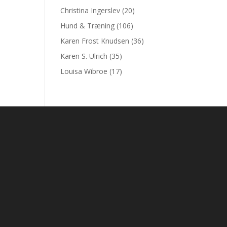
Christina Ingerslev
(20)
Hund & Træning
(106)
Karen Frost Knudsen
(36)
Karen S. Ulrich
(35)
Louisa Wibroe
(17)