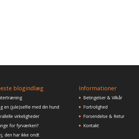
este blogindlæg
Informationer
ntertræning
Betingelser & Vilkår
g en (jule)selfie med din hund
Fortrolighed
rallelle virkeligheder
Forsendelse & Retur
nge for fyrværkeri?
Kontakt
j, den har ikke ondt