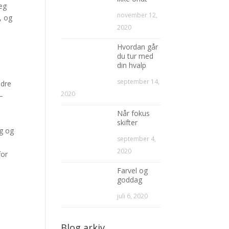
jeg
november 12,
, og
2020
Hvordan går
du tur med
din hvalp
september 14,
ndre
2020
 –
Når fokus
skifter
ng og
september 4,
2020
for
Farvel og
goddag
juli 6, 2020
Blog arkiv