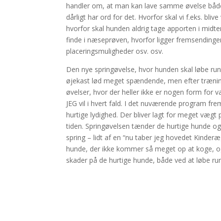
handler om, at man kan lave samme øvelse både ti
dårligt har ord for det. Hvorfor skal vi f.eks. bl
hvorfor skal hunden aldrig tage apporten i midten
finde i næseprøven, hvorfor ligger fremsendin
placeringsmuligheder osv. osv.
Den nye springøvelse, hvor hunden skal løbe run
øjekast lød meget spændende, men efter træning 
øvelser, hvor der heller ikke er nogen form for var
JEG vil i hvert fald. I det nuværende program f
hurtige lydighed. Der bliver lagt for meget væg
tiden. Springøvelsen tænder de hurtige hunde og
spring – lidt af en “nu taber jeg hovedet Kinderæ
hunde, der ikke kommer så meget op at koge, og h
skader på de hurtige hunde, både ved at løbe ru