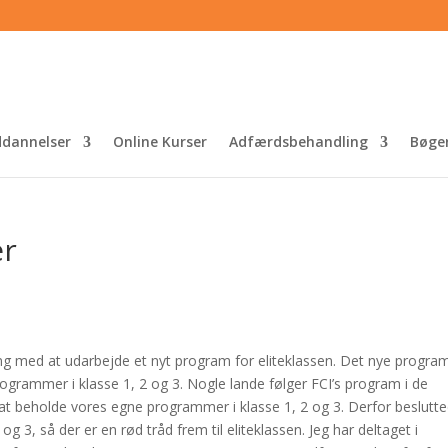
dannelser
Online Kurser
Adfærdsbehandling
Bøge
er
gang med at udarbejde et nyt program for eliteklassen. Det nye progra
ogrammer i klasse 1, 2 og 3. Nogle lande følger FCI’s program i de
 at beholde vores egne programmer i klasse 1, 2 og 3. Derfor beslutt
og 3, så der er en rød tråd frem til eliteklassen. Jeg har deltaget i