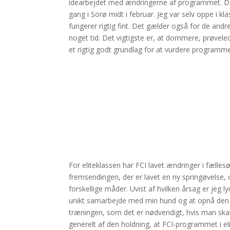
idearbejdet med ændringerne af programmet. Derf
gang i Sorø midt i februar. Jeg var selv oppe i k
fungerer rigtig fint. Det gælder også for de andr
noget tid. Det vigtigste er, at dommere, prøveled
et rigtig godt grundlag for at vurdere programme
For eliteklassen har FCI lavet ændringer i fællesøve
fremsendingen, der er lavet en ny springøvelse
forskellige måder. Uvist af hvilken årsag er jeg
unikt samarbejde med min hund og at opnå den h
træningen, som det er nødvendigt, hvis man skal k
generelt af den holdning, at FCI-programmet i eli