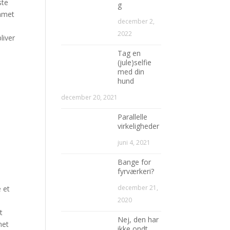
ste
g
ammet
december 2,
2022
liver
Tag en
(jule)selfie
med din
hund
december 20, 2021
Parallelle
virkeligheder
juni 4, 2021
Bange for
fyrværkeri?
december 21,
e et
2020
t
Nej, den har
met
ikke ondt