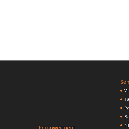
Sen
Vi
Ta
Pa
Ba
Ne
Empowerment