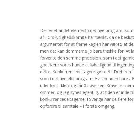
Der er et andet element i det nye program, so
af FCI’s lydighedskomite har tænkt, da de beslut
argumentet for at fjerne keglen har været, at der
men det kan dommerne jo bare trække for. At la
forvente den samme præcision, som i det gamle p
godt lære vores hunde at løbe ligeud til ingenting
dette. Konkurrencedeltagere gør det i DcH frems
som i det nye eliteprogram. Hvis hunden bare afvi
udenfor cirklen! og får 0 i øvelsen. Kravet er neml
ommer, og jeg synes egentlig, at tiden er inde 
konkurrencedeltagerne. I Sverige har de flere fo
opfordre til samtale – i første omgang.