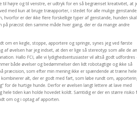
l højre og til venstre, er udtryk for en så begrænset kreativitet, at 
ive ved med kun at bruge træapporter, i stedet for alle mulige genstande
, hvorfor er der ikke flere forskellige typer af genstande, hunden skal
gen på præcist den samme måde hver gang, der er da mange andre
dt om en kegle, stoppe, apportere og springe, synes jeg ved første
af øvelsen har jeg indset, at den er lige så stereotyp som alle de a
iation. Hallo FCI, alle vi lydighedsentusiaster vil altså godt udfordres
remmer både øvelser og bedømmelser den lidt robotagtige og ikke så
t på præcision, som efter min mening ikke er spændende at træne hele
 kombinerer alt, der er godt med fart, som løbe rundt om, apporteri
g” for de hurtige hunde. Derfor er øvelsen langt lettere at lave med
ele tiden kan holde hovedet koldt. Samtidig er der en større risiko 
ndt om og i optag af apporten.