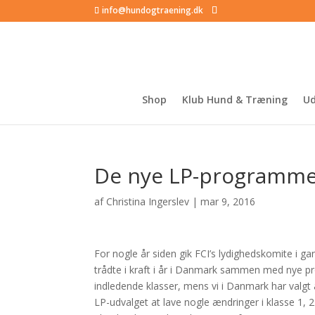
info@hundogtraening.dk
Shop
Klub Hund & Træning
Ud
De nye LP-programm
af
Christina Ingerslev
|
mar 9, 2016
For nogle år siden gik FCI’s lydighedskomite i 
trådte i kraft i år i Danmark sammen med nye pr
indledende klasser, mens vi i Danmark har valgt
LP-udvalget at lave nogle ændringer i klasse 1, 2 