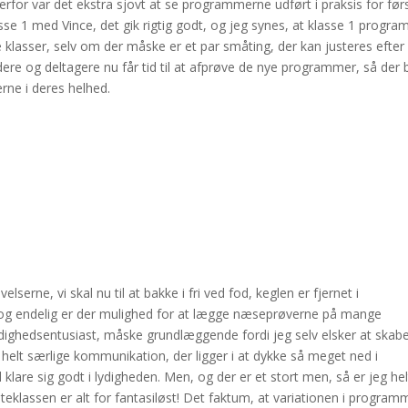
or var det ekstra sjovt at se programmerne udført i praksis for før
lasse 1 med Vince, det gik rigtig godt, og jeg synes, at klasse 1 progr
e klasser, selv om der måske er et par småting, der kan justeres efter
ere og deltagere nu får tid til at afprøve de nye programmer, så der b
rne i deres helhed.
lserne, vi skal nu til at bakke i fri ved fod, keglen er fjernet i
, og endelig er der mulighed for at lægge næseprøverne på mange
 lydighedsentusiast, måske grundlæggende fordi jeg selv elsker at skab
elt særlige kommunikation, der ligger i at dykke så meget ned i
lare sig godt i lydigheden. Men, og der er et stort men, så er jeg hel
teklassen er alt for fantasiløst! Det faktum, at variationen i program