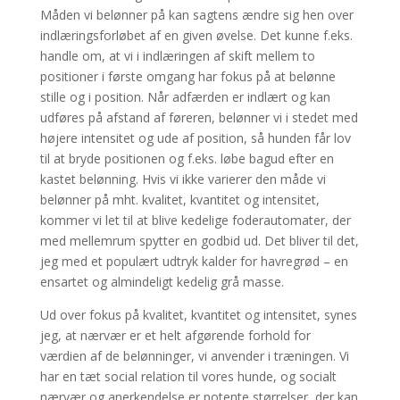
Måden vi belønner på kan sagtens ændre sig hen over
indlæringsforløbet af en given øvelse. Det kunne f.eks.
handle om, at vi i indlæringen af skift mellem to
positioner i første omgang har fokus på at belønne
stille og i position. Når adfærden er indlært og kan
udføres på afstand af føreren, belønner vi i stedet med
højere intensitet og ude af position, så hunden får lov
til at bryde positionen og f.eks. løbe bagud efter en
kastet belønning. Hvis vi ikke varierer den måde vi
belønner på mht. kvalitet, kvantitet og intensitet,
kommer vi let til at blive kedelige foderautomater, der
med mellemrum spytter en godbid ud. Det bliver til det,
jeg med et populært udtryk kalder for havregrød – en
ensartet og almindeligt kedelig grå masse.
Ud over fokus på kvalitet, kvantitet og intensitet, synes
jeg, at nærvær er et helt afgørende forhold for
værdien af de belønninger, vi anvender i træningen. Vi
har en tæt social relation til vores hunde, og socialt
nærvær og anerkendelse er potente størrelser, der kan