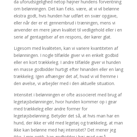
da uforudsigelighed netop højner hundens forventning
om belønningen. Det kan f.eks. være, at vi vil belønne
ekstra godt, hvis hunden har udført en svær opgave,
eller når der er et gennembrud i træningen, mens vi
anvender en mere jævn kvalitet til vedligehold eller i en
serie af gentagelser af en respons, der kører glat.
Ligesom med kvaliteten, kan vi variere kvantiteten af
belønningen. I nogle tilfælde giver vi en enkelt godbid
eller en kort trækkeleg. I andre tilfælde giver vi hunden
en masse godbidder hurtigt efter hinanden eller en lang
trækkeleg. Igen afhænger det af, hvad vi vil fremme i
den øvelse, vi arbejder med i den aktuelle situation.
Intensitet i belønningen er ofte associeret med brug af
legetøjsbelønninger, hvor hunden kommer op i gear
med trækkeleg eller andre former for
legetøjsbelønning. Betyder det så, at hvis man har en
hund, der ikke er vild med legetøj og trækkeleg, at man
ikke kan belønne med høj intensitet? Det mener jeg
ikke. I min optik, kan godbidder i høj grad også