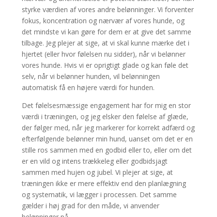
styrke værdien af vores andre belønninger. Vi forventer
fokus, koncentration og nærvær af vores hunde, og
det mindste vi kan gøre for dem er at give det samme
tilbage. Jeg plejer at sige, at vi skal kunne mærke det i
hjertet (eller hvor følelsen nu sidder), når vi belønner
vores hunde. Hvis vi er oprigtigt glade og kan føle det
selv, når vi belønner hunden, vil belønningen
automatisk få en højere værdi for hunden.
Det følelsesmæssige engagement har for mig en stor
værdi i træningen, og jeg elsker den følelse af glæde,
der følger med, når jeg markerer for korrekt adfærd og
efterfølgende belønner min hund, uanset om det er en
stille ros sammen med en godbid eller to, eller om det
er en vild og intens trækkeleg eller godbidsjagt
sammen med hujen og jubel. Vi plejer at sige, at
træningen ikke er mere effektiv end den planlægning
og systematik, vi lægger i processen. Det samme
gælder i høj grad for den måde, vi anvender
belønninger på.