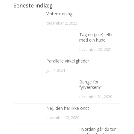
Seneste indlæg
Vintertræning
december 2, 2022
Tag en (jule)selfie
med din hund
december 20, 2021
Parallelle virkeligheder
juni 4, 2021
Bange for
fyrværkeri?
december 21, 2020
Nej, den har ikke ondt
november 12, 2020
Hvordan går du tur