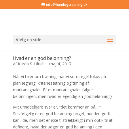
info@hundogtraening.dk
Vælg en side
Hvad er en god belønning?
af
Karen S. Ulrich
|
maj 4, 2017
Når vi taler om træning, har vi som regel fokus på
planlægning, kriteriesætning og timing af
markørsignalet. Efter markørsignalet følger
belønningen, men hvad er egentlig en god belønning?
Mit umiddelbare svar er, ”det kommer an på….”
Selvfølgelig er en god belønning noget, hunden godt
kan lide, men det er ikke tilstrækkeligt i min optik til at
definere, hvad der udgør en god belønning i den