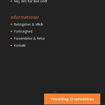
Nej, den har ikke ondt
Informationer
Betingelser & Vilkår
Fortrolighed
Forsendelse & Retur
Kontakt
Tilmelding til nyhedsbrev
Designet af
Elegant Themes
| Støttet af
WordPress