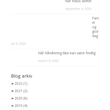
Når fokus skifter
september 4, 2020
Farv
el
og
god
dag
juli 6, 2020
Når håndtering ikke kan være frivillig
marts 19, 2020
Blog arkiv
►
2022 (1)
►
2021 (2)
►
2020 (6)
►
2019 (4)