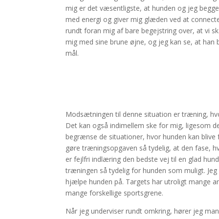
mig er det væsentligste, at hunden og jeg begge h
med energi og giver mig glæden ved at connect
rundt foran mig af bare begejstring over, at vi 
mig med sine brune øjne, og jeg kan se, at han ba
mål.
Modsætningen til denne situation er træning, hvor
Det kan også indimellem ske for mig, ligesom det
begrænse de situationer, hvor hunden kan blive
gøre træningsopgaven så tydelig, at den fase, hv
er fejlfri indlæring den bedste vej til en glad 
træningen så tydelig for hunden som muligt. Jeg
hjælpe hunden på. Targets har utroligt mange an
mange forskellige sportsgrene.
Når jeg underviser rundt omkring, hører jeg mang