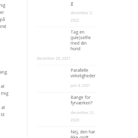
g
mig
er
december 2,
 på
2022
 mit
Tag en
(jule)selfie
med din
hund
december 20, 2021
Parallelle
ning.
virkeligheder
juni 4, 2021
 at
r mig
Bange for
fyrværkeri?
 at
december 21,
til
2020
Nej, den har
ikke ondt