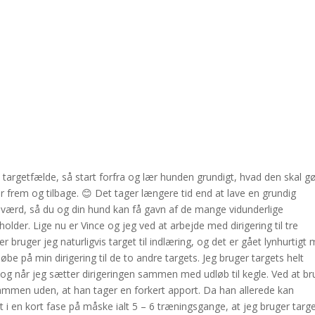
 en targetfælde, så start forfra og lær hunden grundigt, hvad den skal gø
r frem og tilbage. 😊 Det tager længere tid end at lave en grundig
 værd, så du og din hund kan få gavn af de mange vidunderlige
der. Lige nu er Vince og jeg ved at arbejde med dirigering til tre
r bruger jeg naturligvis target til indlæring, og det er gået lynhurtigt
løbe på min dirigering til de to andre targets. Jeg bruger targets helt
t og når jeg sætter dirigeringen sammen med udløb til kegle. Ved at b
sammen uden, at han tager en forkert apport. Da han allerede kan
et i en kort fase på måske ialt 5 – 6 træningsgange, at jeg bruger targe