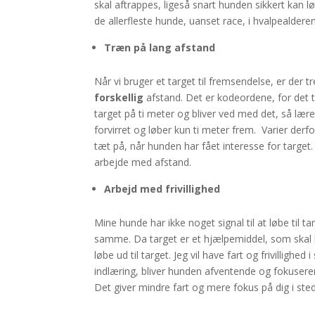
skal aftrappes, ligeså snart hunden sikkert kan løb
de allerfleste hunde, uanset race, i hvalpealderen
Træn på lang afstand
Når vi bruger et target til fremsendelse, er der tr
forskellig
afstand. Det er kodeordene, for det t
target på ti meter og bliver ved med det, så lærer
forvirret og løber kun ti meter frem. Varier derfo
tæt på, når hunden har fået interesse for target.
arbejde med afstand.
Arbejd med frivillighed
Mine hunde har ikke noget signal til at løbe til t
samme. Da target er et hjælpemiddel, som skal bru
løbe ud til target. Jeg vil have fart og frivillighed
indlæring, bliver hunden afventende og fokuserer p
Det giver mindre fart og mere fokus på dig i stede