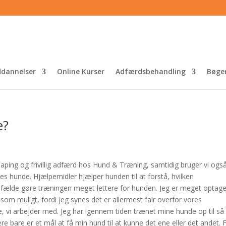
dannelser
Online Kurser
Adfærdsbehandling
Bøge
e?
aping og frivillig adfærd hos Hund & Træning, samtidig bruger vi ogs
res hunde. Hjælpemidler hjælper hunden til at forstå, hvilken
tilfælde gøre træningen meget lettere for hunden. Jeg er meget optage
som muligt, fordi jeg synes det er allermest fair overfor vores
vi arbejder med. Jeg har igennem tiden trænet mine hunde op til så
e bare er et mål at få min hund til at kunne det ene eller det andet. 