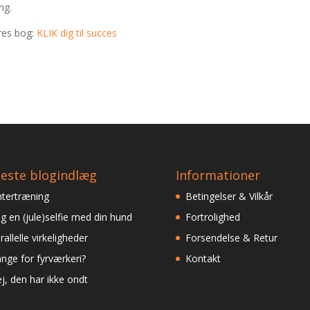
ng.
res bog:
KLIK dig til succes
este blogindlæg
Informationer
ntertræning
Betingelser & Vilkår
g en (jule)selfie med din hund
Fortrolighed
rallelle virkeligheder
Forsendelse & Retur
nge for fyrværkeri?
Kontakt
j, den har ikke ondt