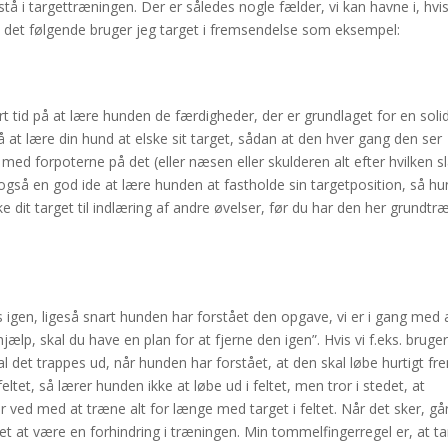
å i targettræningen. Der er således nogle fælder, vi kan havne i, hvis
 I det følgende bruger jeg target i fremsendelse som eksempel:
rt tid på at lære hunden de færdigheder, der er grundlaget for en soli
på at lære din hund at elske sit target, sådan at den hver gang den ser
ed forpoterne på det (eller næsen eller skulderen alt efter hvilken s
t også en god ide at lære hunden at fastholde sin targetposition, så h
ke dit target til indlæring af andre øvelser, før du har den her grundtr
s igen, ligeså snart hunden har forstået den opgave, vi er i gang med 
ælp, skal du have en plan for at fjerne den igen”. Hvis vi f.eks. bruge
kal det trappes ud, når hunden har forstået, at den skal løbe hurtigt fre
eltet, så lærer hunden ikke at løbe ud i feltet, men tror i stedet, at
 ved med at træne alt for længe med target i feltet. Når det sker, gå
edet at være en forhindring i træningen. Min tommelfingerregel er, at t