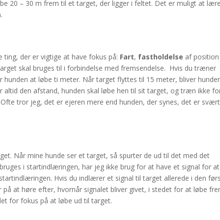
e 20 – 30 m frem til et target, der ligger i feltet. Det er muligt at lær
.
e ting, der er vigtige at have fokus på:
Fart
,
fastholdelse
af position
arget skal bruges til i forbindelse med fremsendelse. Hvis du træner
 hunden at løbe ti meter. Når target flyttes til 15 meter, bliver hunde
r altid den afstand, hunden skal løbe hen til sit target, og træn ikke fo
 Ofte tror jeg, det er ejeren mere end hunden, der synes, det er svært
arget. Når mine hunde ser et target, så spurter de ud til det med det
ges i startindlæringen, har jeg ikke brug for at have et signal for at
 i startindlæringen. Hvis du indlærer et signal til target allerede i den før
å at høre efter, hvornår signalet bliver givet, i stedet for at løbe fr
t for fokus på at løbe ud til target.