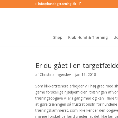
info@hundogtraening.dk
Shop
Klub Hund & Træning
Ud
Er du gået i en targetfæld
af
Christina Ingerslev
|
jan 19, 2018
Som klikkertrænere arbejder vi i høj grad med sh
gerne forskellige hjælpemidler i træningen af vo
træningsopgave vi er i gang med og kan i flere 
at gøre træningen så frustrationsfri for hundene 
træningskammerat, som ikke kender den opgave, 
mange forskellige færdigheder, at det ikke længer