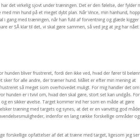
ar det virkelig sjovt under træningen. Det er den følelse, der fylder 
e med min hund på et meget dybt plan. Når Vince, min hanhund, hopp
skal i gang med træningen, når han fuld af forventning og glæde kigger
re er SÅ klar til det, vi skal gøre sammen, så ved jeg at jeg har nået
 hunden bliver frustreret, fordi den ikke ved, hvad der fører til beløn
 sker for alle andre, der træner hund. Målet er efter min mening at
 frustreret så meget som overhovedet muligt. For mig handler det om
or hunden er i tvivl om, hvad den skal gøre, stort set kan undgås. Fo
hund og en sikker øvelse. Target kommer ind her som en måde at gøre
 elsker træning med targets og synes, at det er en vanvittig god måde
vendelsesmuligheder, indenfor en lang række forskellige områder og 
e forskellige opfattelser af det at træne med target, ligesom jeg ser