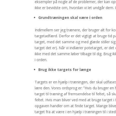
eksempler på nogle af de problemer, der kan opst
ikke er bevidste om, hvordan vi let undgår dem.
Grundtræningen skal være i orden
Indimellem ser jeg trænere, der bruger alt for ko
targetadfærd. Derfor er det vigtigt at bruge tid 
target, med det samme og med glæde stiller sig m
target det er). Når vi indlærer potetarget, er de
ikke med det samme løber tilbage til dig. Brug ik
i orden.
Brug ikke targets for længe
Targets er en hjælp i træningen, der skal udfase
lære den. Vores ordsprog er: ”Hvis du bruger en hj
target til træning af fremsendelse til feltet, så s
feltet. Hvis man bliver ved med at bruge target i f
opgaven handler om at finde target. Mange bliver
target fra at være i en hjælp i træningen til i st