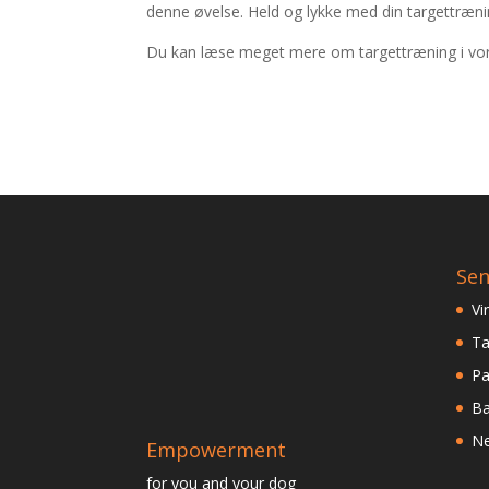
denne øvelse. Held og lykke med din targettræni
Du kan læse meget mere om targettræning i vo
Sen
Vi
Ta
Pa
Ba
Ne
Empowerment
for you and your dog