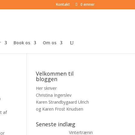
Kontakt
0 emner
r
Book os
Om os
Velkommen til
bloggen
Her skriver
Christina Ingerslev
å
Karen Strandbygaard Ulrich
og Karen Frost Knudsen
t af
Seneste indlæg
Vintertrænin
For