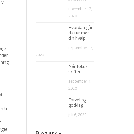
 vi
november 12,
2020
Hvordan går
du tur med
d
din hvalp
september 14,
lags
unden
2020
æning
Når fokus
skifter
september 4,
2020
at
Farvel og
r
goddag
m til
juli 6, 2020
r
arget
Blog arkiv