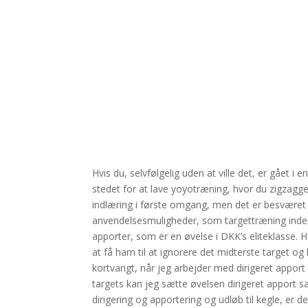
Hvis du, selvfølgelig uden at ville det, er gået i
stedet for at lave yoyotræning, hvor du zigzagge
indlæring i første omgang, men det er besværet
anvendelsesmuligheder, som targettræning indehol
apporter, som er en øvelse i DKK’s eliteklasse. He
at få ham til at ignorere det midterste target og 
kortvarigt, når jeg arbejder med dirigeret appor
targets kan jeg sætte øvelsen dirigeret apport 
dirigering og apportering og udløb til kegle, er d