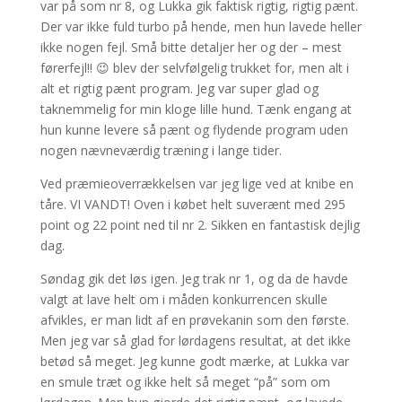
var på som nr 8, og Lukka gik faktisk rigtig, rigtig pænt.
Der var ikke fuld turbo på hende, men hun lavede heller
ikke nogen fejl. Små bitte detaljer her og der – mest
førerfejl!! 😉 blev der selvfølgelig trukket for, men alt i
alt et rigtig pænt program. Jeg var super glad og
taknemmelig for min kloge lille hund. Tænk engang at
hun kunne levere så pænt og flydende program uden
nogen nævneværdig træning i lange tider.
Ved præmieoverrækkelsen var jeg lige ved at knibe en
tåre. VI VANDT! Oven i købet helt suverænt med 295
point og 22 point ned til nr 2. Sikken en fantastisk dejlig
dag.
Søndag gik det løs igen. Jeg trak nr 1, og da de havde
valgt at lave helt om i måden konkurrencen skulle
afvikles, er man lidt af en prøvekanin som den første.
Men jeg var så glad for lørdagens resultat, at det ikke
betød så meget. Jeg kunne godt mærke, at Lukka var
en smule træt og ikke helt så meget “på” som om