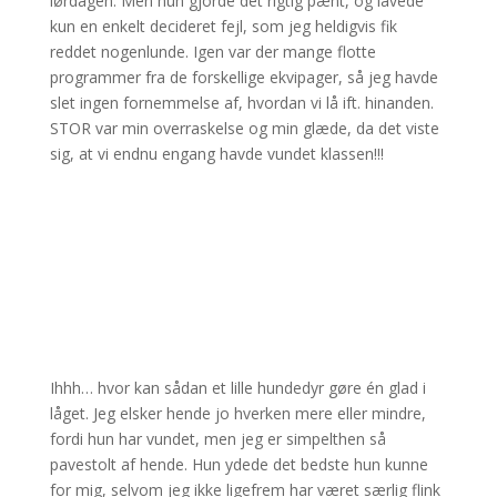
lørdagen. Men hun gjorde det rigtig pænt, og lavede
kun en enkelt decideret fejl, som jeg heldigvis fik
reddet nogenlunde. Igen var der mange flotte
programmer fra de forskellige ekvipager, så jeg havde
slet ingen fornemmelse af, hvordan vi lå ift. hinanden.
STOR var min overraskelse og min glæde, da det viste
sig, at vi endnu engang havde vundet klassen!!!
Ihhh… hvor kan sådan et lille hundedyr gøre én glad i
låget. Jeg elsker hende jo hverken mere eller mindre,
fordi hun har vundet, men jeg er simpelthen så
pavestolt af hende. Hun ydede det bedste hun kunne
for mig, selvom jeg ikke ligefrem har været særlig flink