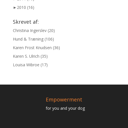
►
2010 (16)
Skrevet af:
Christina Ingerslev
(20)
Hund & Træning
(106)
Karen Frost Knudsen
(36)
Karen S. Ulrich
(35)
Louisa Wibroe
(17)
Empowerment
for you and your dog