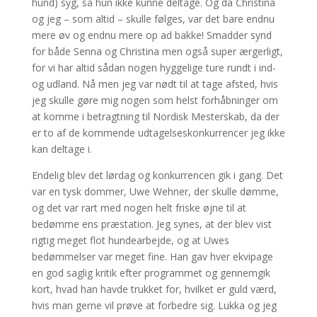
hund) syg, så hun ikke kunne deltage. Og da Christina
og jeg – som altid – skulle følges, var det bare endnu
mere øv og endnu mere op ad bakke! Smadder synd
for både Senna og Christina men også super ærgerligt,
for vi har altid sådan nogen hyggelige ture rundt i ind-
og udland. Nå men jeg var nødt til at tage afsted, hvis
jeg skulle gøre mig nogen som helst forhåbninger om
at komme i betragtning til Nordisk Mesterskab, da der
er to af de kommende udtagelseskonkurrencer jeg ikke
kan deltage i.
Endelig blev det lørdag og konkurrencen gik i gang. Det
var en tysk dommer, Uwe Wehner, der skulle dømme,
og det var rart med nogen helt friske øjne til at
bedømme ens præstation. Jeg synes, at der blev vist
rigtig meget flot hundearbejde, og at Uwes
bedømmelser var meget fine. Han gav hver ekvipage
en god saglig kritik efter programmet og gennemgik
kort, hvad han havde trukket for, hvilket er guld værd,
hvis man gerne vil prøve at forbedre sig. Lukka og jeg