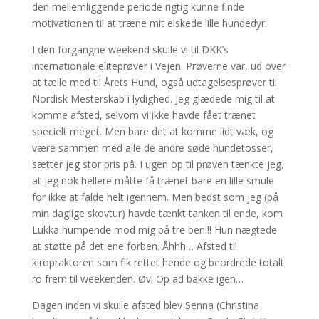
den mellemliggende periode rigtig kunne finde
motivationen til at træne mit elskede lille hundedyr.
I den forgangne weekend skulle vi til DKK’s
internationale eliteprøver i Vejen. Prøverne var, ud over
at tælle med til Årets Hund, også udtagelsesprøver til
Nordisk Mesterskab i lydighed. Jeg glædede mig til at
komme afsted, selvom vi ikke havde fået trænet
specielt meget. Men bare det at komme lidt væk, og
være sammen med alle de andre søde hundetosser,
sætter jeg stor pris på. I ugen op til prøven tænkte jeg,
at jeg nok hellere måtte få trænet bare en lille smule
for ikke at falde helt igennem. Men bedst som jeg (på
min daglige skovtur) havde tænkt tanken til ende, kom
Lukka humpende mod mig på tre ben!!! Hun nægtede
at støtte på det ene forben. Åhhh… Afsted til
kiropraktoren som fik rettet hende og beordrede totalt
ro frem til weekenden. Øv! Op ad bakke igen…
Dagen inden vi skulle afsted blev Senna (Christina